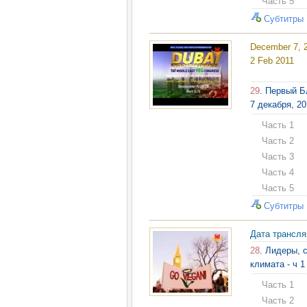
Часть 5
Субтитры
December 7, 2
2 Feb 2011
29
. Первый Б
7 декабря, 2
Часть 1
Часть 2
Часть 3
Часть 4
Часть 5
Субтитры
Дата трансл
28
. Лидеры, 
климата - ч 1
Часть 1
Часть 2