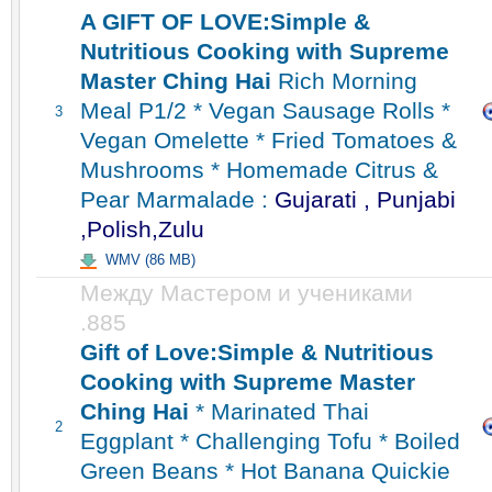
A GIFT OF LOVE:Simple &
Nutritious Cooking with Supreme
Master Ching Hai
Rich Morning
Meal P1/2 * Vegan Sausage Rolls *
3
Vegan Omelette * Fried Tomatoes &
Mushrooms * Homemade Citrus &
Pear Marmalade :
Gujarati , Punjabi
,Polish,Zulu
WMV (86 MB)
Между Мастером и учениками
.885
Gift of Love:Simple & Nutritious
Cooking with Supreme Master
Ching Hai
* Marinated Thai
2
Eggplant * Challenging Tofu * Boiled
Green Beans * Hot Banana Quickie