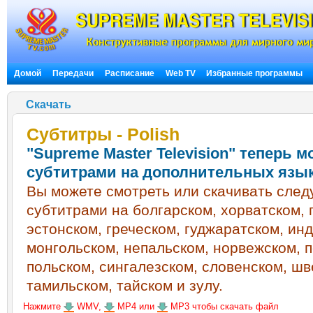
Домой
Передачи
Расписание
Web TV
Избранные программы
Скачать
Субтитры - Polish
"Supreme Master Television" теперь 
субтитрами на дополнительных язы
Вы можете смотреть или скачивать сле
субтитрами на болгарском, хорватском, 
эстонском, греческом, гуджаратском, ин
монгольском, непальском, норвежском, 
польском, сингалезском, словенском, шв
тамильском, тайском и зулу.
Нажмите
WMV,
MP4 или
MP3 чтобы скачать файл