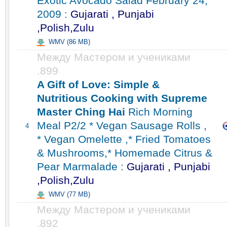
Exotic Avocado Salad February 24,
2009 :
Gujarati , Punjabi
,Polish,Zulu
WMV (86 MB)
Между Мастером и учениками
.899
A Gift of Love: Simple &
Nutritious Cooking with Supreme
Master Ching Hai
Rich Morning
Meal P2/2 * Vegan Sausage Rolls ,
4
* Vegan Omelette ,* Fried Tomatoes
& Mushrooms,* Homemade Citrus &
Pear Marmalade :
Gujarati , Punjabi
,Polish,Zulu
WMV (77 MB)
Между Мастером и учениками
.892