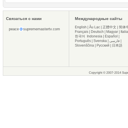
Связаться с нами
Международные сайты
English
|
Âu Lạc
|
正體中文
|
简体
peace
suprememastertv.com
Français
|
Deutsch
|
Magyar
|
Itali
한국어
Indonesia
|
Español
|
Português
|
Svenska
|
فارسی
|
Slovenščina
|
Русский
|
日本語
Copyright © 2007-2014 Sup