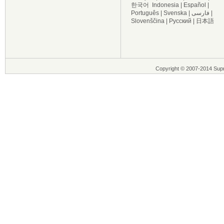
한국어
Indonesia
|
Español
|
Português
|
Svenska
|
فارسی
|
Slovenščina
|
Русский
|
日本語
Copyright © 2007-2014 Sup