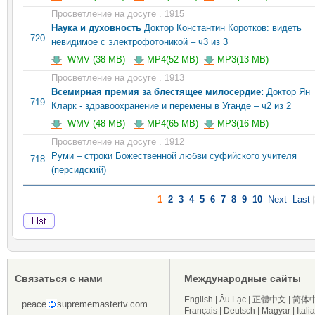
Просветление на досуге . 1915
Наука и духовность
Доктор Константин Коротков: видеть
720
невидимое с электрофотоникой – ч3 из 3
WMV (38 MB)
MP4(52 MB)
MP3(13 MB)
Просветление на досуге . 1913
Всемирная премия за блестящее милосердие:
Доктор Ян
719
Кларк - здравоохранение и перемены в Уганде – ч2 из 2
WMV (48 MB)
MP4(65 MB)
MP3(16 MB)
Просветление на досуге . 1912
Руми – строки Божественной любви суфийского учителя
718
(персидский)
1
2
3
4
5
6
7
8
9
10
Next
Last
Связаться с нами
Международные сайты
English
|
Âu Lạc
|
正體中文
|
简体
peace
suprememastertv.com
Français
|
Deutsch
|
Magyar
|
Itali