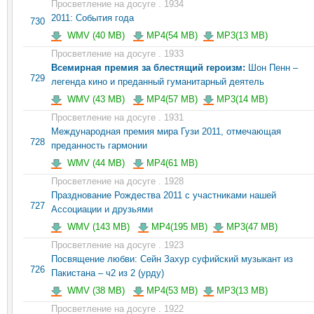
Просветление на досуге . 1934
2011: События года
730
WMV (40 MB)
MP4(54 MB)
MP3(13 MB)
Просветление на досуге . 1933
Всемирная премия за блестящий героизм:
Шон Пенн –
729
легенда кино и преданный гуманитарный деятель
WMV (43 MB)
MP4(57 MB)
MP3(14 MB)
Просветление на досуге . 1931
Международная премия мира Гузи 2011, отмечающая
728
преданность гармонии
WMV (44 MB)
MP4(61 MB)
Просветление на досуге . 1928
Празднование Рождества 2011 с участниками нашей
727
Ассоциации и друзьями
WMV (143 MB)
MP4(195 MB)
MP3(47 MB)
Просветление на досуге . 1923
Посвящение любви: Сейн Захур суфийский музыкант из
726
Пакистана – ч2 из 2 (урду)
WMV (38 MB)
MP4(53 MB)
MP3(13 MB)
Просветление на досуге . 1922