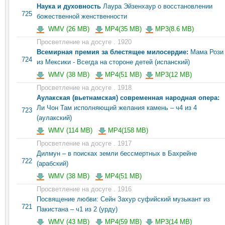
Наука и духовность
Лаура Эйзенхаур о восстановлении
725
божественной женственности
WMV (26 MB)
MP4(35 MB)
MP3(8.6 MB)
Просветление на досуге . 1920
Всемирная премия за блестящее милосердие:
Мама Рози
724
из Мексики - Всегда на стороне детей (испанский)
WMV (38 MB)
MP4(51 MB)
MP3(12 MB)
Просветление на досуге . 1918
Аулакская (вьетнамская) современная народная опера:
Ли Чон Там исполняющий желания камень – ч4 из 4
723
(аулакский)
WMV (114 MB)
MP4(158 MB)
Просветление на досуге . 1917
Дилмун – в поисках земли бессмертных в Бахрейне
722
(арабский)
WMV (38 MB)
MP4(51 MB)
Просветление на досуге . 1916
Посвящение любви: Сейн Захур суфийский музыкант из
721
Пакистана – ч1 из 2 (урду)
WMV (43 MB)
MP4(59 MB)
MP3(14 MB)