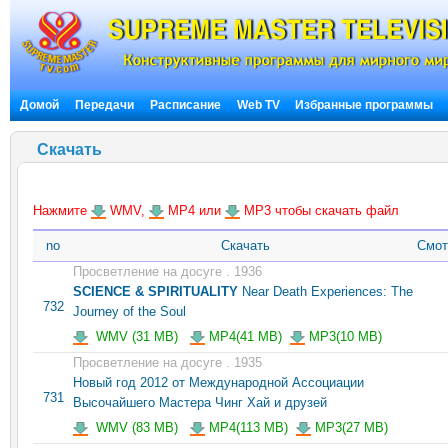
Домой
Передачи
Расписание
Web TV
Избранные программы
Скачать
Нажмите
WMV,
MP4 или
MP3 чтобы скачать файл
no
Скачать
Смот
Просветление на досуге . 1936
SCIENCE & SPIRITUALITY
Near Death Experiences: The
732
Journey of the Soul
WMV (31 MB)
MP4(41 MB)
MP3(10 MB)
Просветление на досуге . 1935
Новый год 2012 от Международной Ассоциации
731
Высочайшего Мастера Чинг Хай и друзей
WMV (83 MB)
MP4(113 MB)
MP3(27 MB)