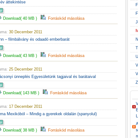
 év áttekintése
F
F
Download( 40 MB )
Forráskód másolása
J
M
tuma:
30 December 2011
nn – filmbálvány és odaadó emberbarát
N
T
Download( 43 MB )
Forráskód másolása
U
V
tuma:
25 December 2011
V
ácsonyi ünneplés Egyesületünk tagjaival és barátaival
Z
Download( 143 MB )
Forráskód másolása
V
tuma:
17 December 2011
E
ma Mexikóból – Mindig a gyerekek oldalán (spanyolul)
L
A
s
Download( 38 MB )
Forráskód másolása
n