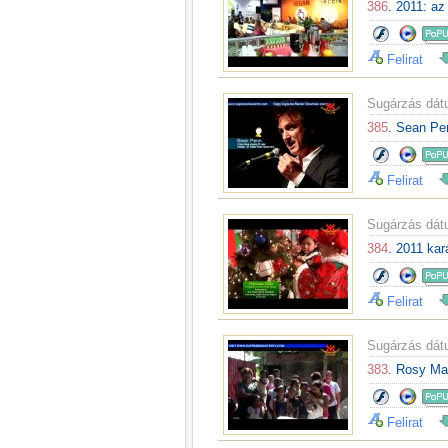
386
. 2011: az
Felirat
Sugárzás dá
385
. Sean Pe
Felirat
Sugárzás dá
384
. 2011 kar
Felirat
Sugárzás dá
383
. Rosy Ma
Felirat