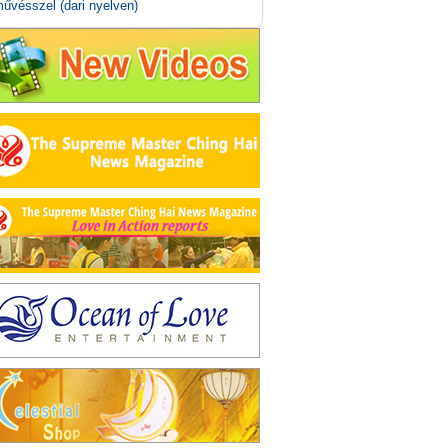
űvésszel (dari nyelven)