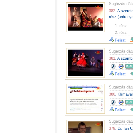
Sugárzás dá
382
. A szeret
rész (urdu ny
1. rész
2. rész
Felirat
Sugárzás dá
381
. A szamba
Felirat
Sugárzás dá
380
. Klímavá
Felirat
Sugárzás dá
379
. Dr. Ian