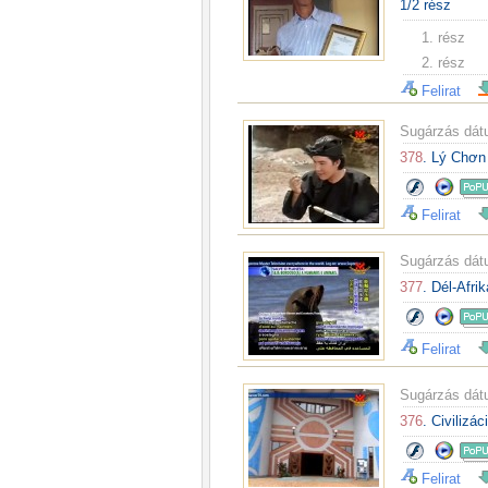
1/2 rész
1. rész
2. rész
Felirat
Sugárzás dá
378
. Lý Chơn 
Felirat
Sugárzás dá
377
. Dél-Afri
Felirat
Sugárzás dá
376
. Civiliz
Felirat