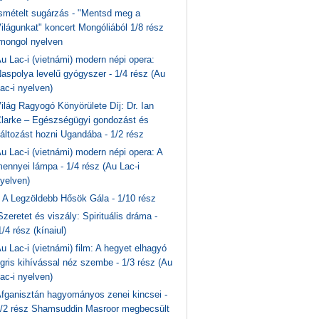
smételt sugárzás - "Mentsd meg a
ilágunkat" koncert Mongóliából 1/8 rész
mongol nyelven
u Lac-i (vietnámi) modern népi opera:
aspolya levelű gyógyszer - 1/4 rész (Au
ac-i nyelven)
ilág Ragyogó Könyörülete Díj: Dr. Ian
larke – Egészségügyi gondozást és
áltozást hozni Ugandába - 1/2 rész
u Lac-i (vietnámi) modern népi opera: A
ennyei lámpa - 1/4 rész (Au Lac-i
yelven)
A Legzöldebb Hősök Gála - 1/10 rész
Szeretet és viszály: Spirituális dráma -
1/4 rész (kínaiul)
u Lac-i (vietnámi) film: A hegyet elhagyó
igris kihívással néz szembe - 1/3 rész (Au
ac-i nyelven)
fganisztán hagyományos zenei kincsei -
/2 rész Shamsuddin Masroor megbecsült