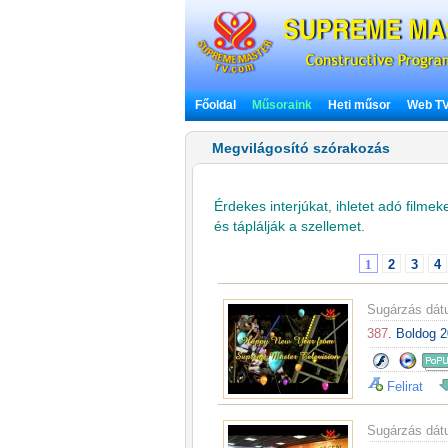
Főoldal
Műsoraink
Heti műsor
Web T
Megvilágosító szórakozás
Érdekes interjúkat, ihletet adó filme
és táplálják a szellemet.
1
2
3
4
Sugárzás dá
387
. Boldog 2
Felirat
Sugárzás dá