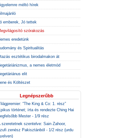
igyelemre méltó hírek
ilmajánló
ó emberek, Jó tettek
egvilágosító szórakozás
emes eredetünk
udomány és Spiritualitás
tazás esztétikus birodalmakon át
egetáriánizmus, a nemes életmód
egetáriánus elit
ene és Költészet
Legnépszerűbb
ilágpremier: “The King & Co: 1. rész”
pikus történet; írta és rendezte Ching Hai
egfelsőbb Mester - 1/9 rész
 szeretetnek szentelve: Sain Zahoor,
zufi zenész Pakisztánból - 1/2 rész (urdu
yelven)