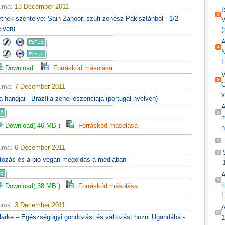
tuma:
13 December 2011
I
etnek szentelve: Sain Zahoor, szufi zenész Pakisztánból - 1/2
V
elven)
(
A
N
L
Download
Forráskód másolása
V
C
tuma:
7 December 2011
v
 hangjai - Brazília zenei eszenciája (portugál nyelven)
A
m
Download( 46 MB )
Forráskód másolása
n
tuma:
6 December 2011
ltozás és a bio vegán megoldás a médiában
A
t
Download( 38 MB )
Forráskód másolása
L
tuma:
3 December 2011
A
 Clarke – Egészségügyi gondozást és változást hozni Ugandába -
1