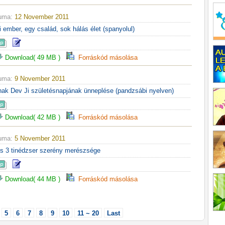
tuma:
12 November 2011
ei ember, egy család, sok hálás élet (spanyolul)
Download( 49 MB )
Forráskód másolása
tuma:
9 November 2011
nak Dev Ji születésnapjának ünneplése (pandzsábi nyelven)
Download( 42 MB )
Forráskód másolása
tuma:
5 November 2011
 és 3 tinédzser szerény merészsége
Download( 44 MB )
Forráskód másolása
5
6
7
8
9
10
11 ~ 20
Last