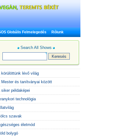
SOS Globális Felmelegedés
Rólunk
Search All Shows
 körülöttünk lévő világ
 Mester és tanítványai között
 siker példaképei
ranykori technológia
llatvilág
ölcs szavak
gészséges életmód
öld bolygó