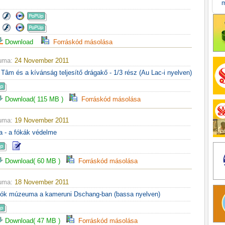
m
Download
Forráskód másolása
tuma:
24 November 2011
Tâm és a kívánság teljesítő drágakő - 1/3 rész (Au Lac-i nyelven)
Download( 115 MB )
Forráskód másolása
tuma:
19 November 2011
ka - a fókák védelme
Download( 60 MB )
Forráskód másolása
tuma:
18 November 2011
ációk múzeuma a kameruni Dschang-ban (bassa nyelven)
Download( 47 MB )
Forráskód másolása