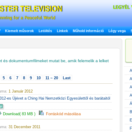
V
Kiemelt műsorok
Letöltés
Linkek
Műhold információ
Légy vega
ket és dokumentumfilmeket mutat be, amik felemelik a lelket
A
5
6
7
8
9
10
11 ~ 20
Last
A
A
tuma:
1 Január 2012
A
012-es Újévet a Ching Hai Nemzetközi Egyesülettől és barátaitól
Á
B
Download( 83 MB )
Forráskód másolása
E
tuma:
31 December 2011
F