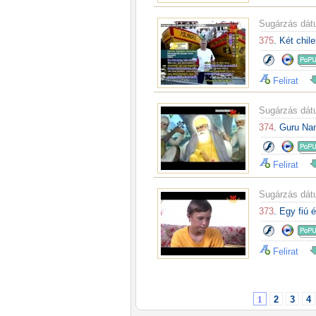
Sugárzás dá
375
. Két chil
Felirat
Sugárzás dá
374
. Guru Na
Felirat
Sugárzás dá
373
. Egy fiú
Felirat
1
2
3
4