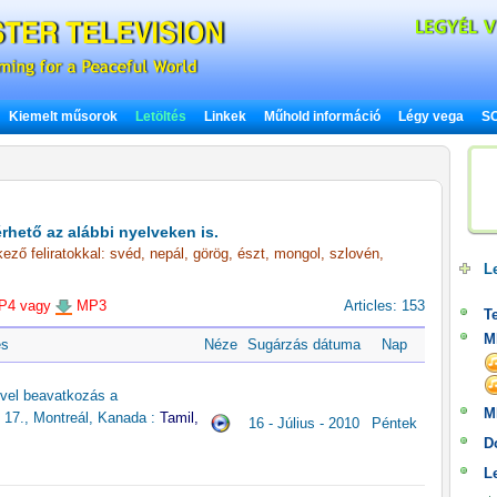
Kiemelt műsorok
Letöltés
Linkek
Műhold információ
Légy vega
SO
rhető az alábbi nyelveken is.
kező feliratokkal: svéd, nepál, görög, észt, mongol, szlovén,
Le
4 vagy
MP3
Articles: 153
Te
M
és
Néze
Sugárzás dátuma
Nap
vel beavatkozás a
M
s 17., Montreál, Kanada :
Tamil,
16 - Július - 2010
Péntek
D
L