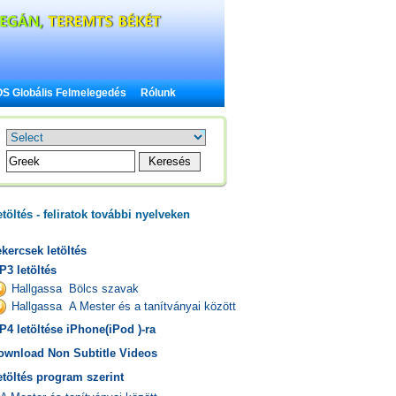
S Globális Felmelegedés
Rólunk
töltés - feliratok további nyelveken
kercsek letöltés
P3 letöltés
Hallgassa Bölcs szavak
Hallgassa A Mester és a tanítványai között
P4 letöltése iPhone(iPod )-ra
ownload Non Subtitle Videos
etöltés program szerint