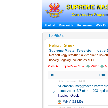
Főoldal
Műsoraink
Heti műsor
Web TV
Letöltés
Felirat - Greek
Supreme Master Television most elé
Nézheti vagy letöltheti a videókat a követ
norvég, tagalog, holland és zulu.
Kattints a fájl letöltéséhez:
WMV,
MP
no
Letölt
Bölcs szavak .1401
Az emberek meggyőzése varázserő
természetbe, 3/3 rész - 1993. áprili
153
Tagalog, Greek
WMV (92 MB)
Bölcs szavak .1399