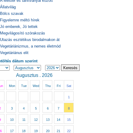
A Mester és tanítványai között
Állatvilág
Bölcs szavak
Figyelemre méltó hírek
Jó emberek, Jó tettek
Megvilágosító szórakozás
Utazás esztétikus birodalmakon át
Vegetáriánizmus, a nemes életmód
Vegetáriánus elit
etöltés dátum szerint
Augusztus . 2026
un
Mon
Tue
Wed
Thu
Fri
Sat
1
2
3
4
5
6
7
8
9
10
11
12
13
14
15
6
17
18
19
20
21
22