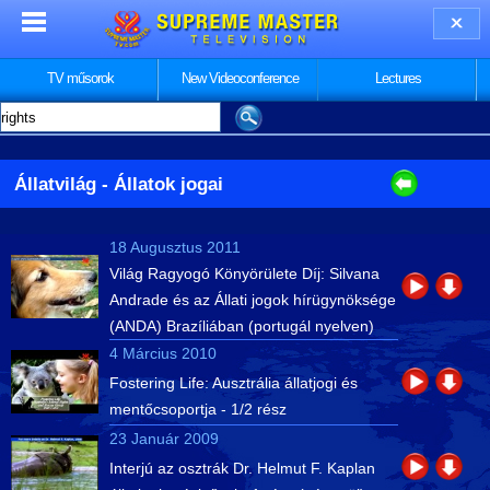
TV műsorok
New Videoconference
Lectures
Állatvilág
- Állatok jogai
18 Augusztus 2011
Világ Ragyogó Könyörülete Díj: Silvana
Andrade és az Állati jogok hírügynöksége
(ANDA) Brazíliában (portugál nyelven)
4 Március 2010
Fostering Life: Ausztrália állatjogi és
mentőcsoportja - 1/2 rész
23 Január 2009
Interjú az osztrák Dr. Helmut F. Kaplan