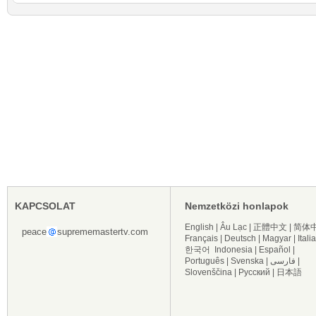
KAPCSOLAT
Nemzetközi honlapok
English
|
Âu Lạc
|
正體中文
|
简体
peace
suprememastertv.com
Français
|
Deutsch
|
Magyar
|
Itali
한국어
Indonesia
|
Español
|
Português
|
Svenska
|
فارسی
|
Slovenščina
|
Русский
|
日本語