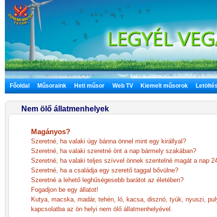
Főoldal
Műsoraink
Heti műsor
Web TV
Kiemelt műsorok
Letölté
Nem ölő állatmenhelyek
Magányos?
Szeretné, ha valaki úgy bánna önnel mint egy királlyal?
Szeretné, ha valaki szeretné önt a nap bármely szakában?
Szeretné, ha valaki teljes szívvel önnek szentelné magát a nap 2
Szeretné, ha a családja egy szerető taggal bővülne?
Szeretné a lehető leghűségesebb barátot az életében?
Fogadjon be egy állatot!
Kutya, macska, madár, tehén, ló, kacsa, disznó, tyúk, nyuszi, puly
kapcsolatba az ön helyi nem ölő állatmenhelyével.