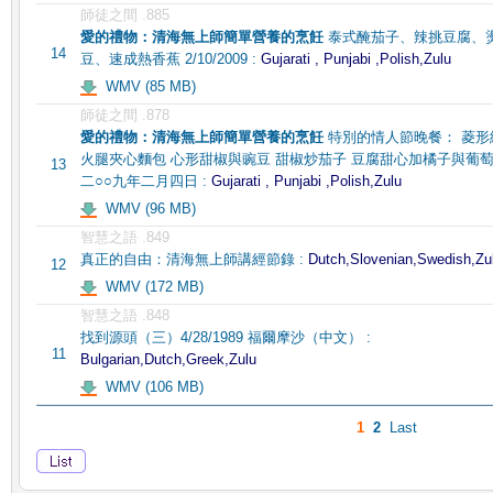
師徒之間 .885
愛的禮物：清海無上師簡單營養的烹飪
泰式醃茄子、辣挑豆腐、
14
豆、速成熱香蕉 2/10/2009 :
Gujarati , Punjabi ,Polish,Zulu
WMV (85 MB)
師徒之間 .878
愛的禮物：清海無上師簡單營養的烹飪
特別的情人節晚餐： 菱形
火腿夾心麵包 心形甜椒與豌豆 甜椒炒茄子 豆腐甜心加橘子與葡
13
二○○九年二月四日 :
Gujarati , Punjabi ,Polish,Zulu
WMV (96 MB)
智慧之語 .849
真正的自由：清海無上師講經節錄 :
Dutch,Slovenian,Swedish,Zu
12
WMV (172 MB)
智慧之語 .848
找到源頭（三）4/28/1989 福爾摩沙（中文） :
11
Bulgarian,Dutch,Greek,Zulu
WMV (106 MB)
1
2
Last