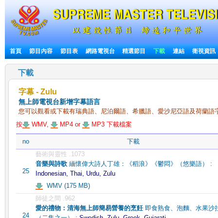
首頁
節目內容
節目表
網路電視台
精選節目
下載
連結
衛視資訊
下載
字幕 - Zulu
無上師電視台新增字幕語言
您可以觀看或下載有瑞典語、尼泊爾語、希臘語、愛沙尼亞語及荷蘭語
按
WMV,
MP4 or
MP3 下載檔案
no
下載
藝術與靈性 .1073
音樂與詩歌
緬懷偉大詩人丁雄：《稻浪》《鬱悶》（悠樂語） :
25
Indonesian, Thai, Urdu, Zulu
WMV (175 MB)
師徒之間 .962
愛的禮物：清海無上師簡易營養的烹飪
即食熟食、泡麵、水果沙
24
（二集之一） :
Swedish, Zulu, Greek, Gujarati