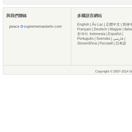
與我們聯絡
多國語言網站
English
|
Âu Lạc
|
正體中文
|
简体
peace
suprememastertv.com
Français
|
Deutsch
|
Magyar
|
Itali
한국어
Indonesia
|
Español
|
Português
|
Svenska
|
فارسی
|
Slovenščina
|
Русский
|
日本語
Copyright © 2007-2014 Su