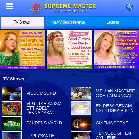
TV Shows
New Videoconference
Lectures
TV Shows
MELLAN MÄSTARE
VISDOMSORD
OCH LÄRJUNGAR
VEGETARIANISM -
EN RESA GENOM
ETT ÄDELT
ESTETISKA RIKEN
LEVNADSSÄTT
DJURENS VÄRLD
CINEMA SCENE
TEKNOLOGI I EN
UPPLYSANDE
GYLLENE