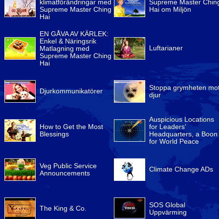
klimatförändringar med
Supreme Master Chin
Supreme Master Ching
Hai om Miljön
Hai
EN GÅVA AV KÄRLEK:
Enkel & Näringsrik
Luftarianer
Matlagning med
Supreme Master Ching
Hai
Stoppa grymheten mo
Djurkommunikatörer
djur
Auspicious Locations
How to Get the Most
for Leaders'
Blessings
Headquarters, a Boon
for World Peace
Veg Public Service
Climate Change ADs
Announcements
SOS Global
The King & Co.
Uppvärming