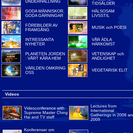
UNDERHÅLLNING
TIDSÅLDER
GODA MÄNNISKOR,
HÄLSOSAM
GODA GÄRNINGAR
LIVSSTIL
FÖREBILDER AV
MUSIK och POESI
FRAMGÅNG
INTRESSANTA
VÅR ÄDLA
NYHETER
HÄRKOMST
PLANETEN JORDEN
VETENSKAP och
: VÅRT KÄRA HEM
ANDLIGHET
VÄRLDEN OMKRING
VEGETARISK ELIT
OSS
Videos
Lectures from
Videoconference with
International
Supreme Master Ching
Gatherings in 2008 an
Hai and TV staff
2009
Konferenser om