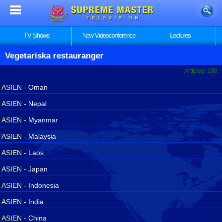
TV Shows
New Videoconference
Lectures
Vegetariska restauranger
Articles: 100
ASIEN
- Oman
ASIEN
- Nepal
ASIEN
- Myanmar
ASIEN
- Malaysia
ASIEN
- Laos
ASIEN
- Japan
ASIEN
- Indonesia
ASIEN
- India
ASIEN
- China