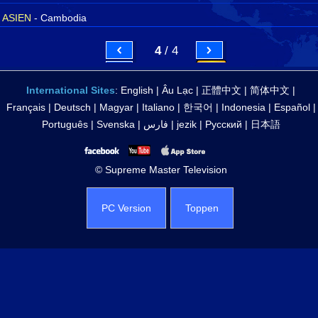
ASIEN
- Cambodia
4
/ 4
International Sites
:
English
|
Âu Lạc
|
正體中文
|
简体中文
|
Français
|
Deutsch
|
Magyar
|
Italiano
|
한국어
|
Indonesia
|
Español
|
Português
|
Svenska
|
فارس
|
jezik
|
Русский
|
日本語
© Supreme Master Television
PC Version
Toppen