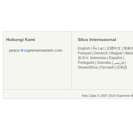
Hubungi Kami
Situs Internasional
English
|
Âu Lạc
|
正體中文
|
简体
peace
suprememastertv.com
Français
|
Deutsch
|
Magyar
|
Itali
한국어
Indonesia
|
Español
|
Português
|
Svenska
|
فارسی
|
Slovenščina
|
Русский
|
日本語
Hak Cipta © 2007-2014 Supreme Ma