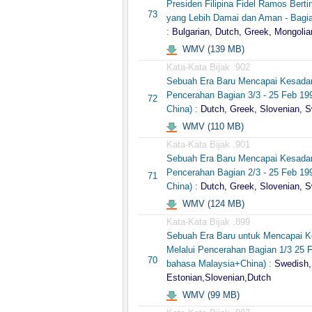
Presiden Filipina Fidel Ramos Bert
73
yang Lebih Damai dan Aman - Bagia
:
Bulgarian, Dutch, Greek, Mongolia
WMV (139 MB)
Kata-Kata Bijak .902
Sebuah Era Baru Mencapai Kesadara
Pencerahan Bagian 3/3 - 25 Feb 1
72
China) :
Dutch, Greek, Slovenian, 
WMV (110 MB)
Kata-Kata Bijak .901
Sebuah Era Baru Mencapai Kesadara
Pencerahan Bagian 2/3 - 25 Feb 1
71
China) :
Dutch, Greek, Slovenian, 
WMV (124 MB)
Kata-Kata Bijak .899
Sebuah Era Baru untuk Mencapai Ke
Melalui Pencerahan Bagian 1/3 25 F
70
bahasa Malaysia+China) :
Swedish,
Estonian,Slovenian,Dutch
WMV (99 MB)