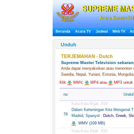
Beranda
Acara TV
Jadwal
Web TV
Ac
Unduh
TERJEMAHAN - Dutch
Supreme Master Television sekaran
Anda dapat menyaksikan atau menonton vi
Swedia, Nepal, Yunani, Estonia, Mongolia
Klik
WMV,
MP4 atau
MP3 untuk d
no
Undu
Kata-Kata Bijak .918
Dalam Keheningan Kita Mengenal Tu
78
Madrid, Spanyol :
Dutch, Greek, Sl
WMV (109 MB)
Kata-Kata Bijak .916