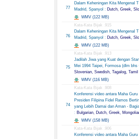
Dalam Keheningan Kita Mengenal Tu
77
Madrid, Spanyol :
Dutch, Greek, Sl
WMV (122 MB)
Kata-Kata Bijak .915
Dalam Keheningan Kita Mengenal Tu
76
Madrid, Spanyol :
Dutch, Greek, Sl
WMV (122 MB)
Kata-Kata Bijak .913
Jadilah Jiwa yang Kuat dengan Sta
Mei 1994 Taipei, Formosa (dlm bhs 
75
Slovenian, Swedish, Tagalog, Tamil
WMV (116 MB)
Kata-Kata Bijak .908
Konferensi video antara Maha Guru
Presiden Filipina Fidel Ramos Bert
74
yang Lebih Damai dan Aman - Bagia
:
Bulgarian, Dutch, Greek, Mongolia
WMV (158 MB)
Kata-Kata Bijak .906
Konferensi video antara Maha Guru