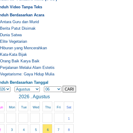
nduh Video Tanpa Teks
nduh Berdasarkan Acara
Antara Guru dan Murid
Berita Patut Disimak
Dunia Satwa
Elite Vegetarian
Hiburan yang Mencerahkan
Kata-Kata Bijak
Orang Baik Karya Baik
Perjalanan Melalui Alam Estetis
Vegetarisme: Gaya Hidup Mulia
nduh Berdasarkan Tanggal
2026 . Agustus
un
Mon
Tue
Wed
Thu
Fri
Sat
1
2
3
4
5
6
7
8