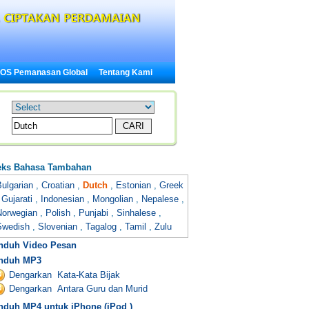
OS Pemanasan Global
Tentang Kami
eks Bahasa Tambahan
ulgarian
,
Croatian
,
Dutch
,
Estonian
,
Greek
,
Gujarati
,
Indonesian
,
Mongolian
,
Nepalese
,
Norwegian
,
Polish
,
Punjabi
,
Sinhalese
,
Swedish
,
Slovenian
,
Tagalog
,
Tamil
,
Zulu
nduh Video Pesan
nduh MP3
Dengarkan Kata-Kata Bijak
Dengarkan Antara Guru dan Murid
nduh MP4 untuk iPhone (iPod )