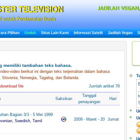
ara Pilihan
Unduh
Situs Lain Kami
Informasi Satelit
Jadilah Vegan
S
g memiliki tambahan teks bahasa.
deo-video berikut ini dengan teks terjemahan dalam bahasa
T
, Slovenia, Norwegia, Tagalog, dan Belanda.
B
ownload file
Jumlah artikel 78
Tanggal
h
Saksikan
Hari
penayangan
U
han Bagian 3/3 - 5 Mei 1999
U
2009 - Maret - 20
Jumat
ovenian, Swedish, Tamil
U