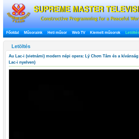
Főoldal
Műsoraink
Heti műsor
Web TV
Kiemelt műsorok
Letölté
Letöltés
Au Lac-i (vietnámi) modern népi opera:
Lý Chơn Tâm és a kívánság te
Lac-i nyelven)