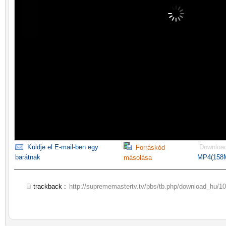
Küldje el E-mail-ben egy
Downloa
Forráskód
barátnak
MP4(158
másolása
trackback :
http://suprememastertv.tv/bbs/tb.php/download_hu/1