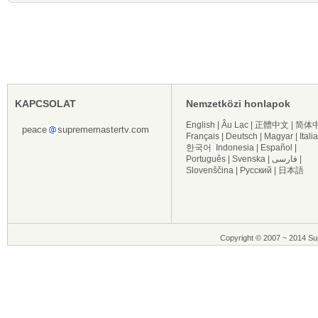
KAPCSOLAT
Nemzetközi honlapok
English
|
Âu Lạc
|
正體中文
|
简体
peace
suprememastertv.com
Français
|
Deutsch
|
Magyar
|
Itali
한국어
Indonesia
|
Español
|
Português
|
Svenska
|
فارسی
|
Slovenščina
|
Русский
|
日本語
Copyright © 2007 ~ 2014 Sup