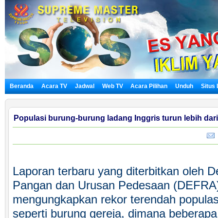
Beranda
Acara TV
Jadwal
Web TV
Acara Pilihan
Unduh
Situs
Populasi burung-burung ladang Inggris turun lebih dari 
K
Laporan terbaru yang diterbitkan oleh 
Pangan dan Urusan Pedesaan (DEFRA) n
mengungkapkan rekor terendah populasi
seperti burung gereja, dimana beberapa 