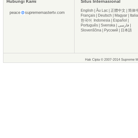
Hubungi Kami
Situs Internasional
English
|
Âu Lạc
|
正體中文
|
简体
peace
suprememastertv.com
Français
|
Deutsch
|
Magyar
|
Itali
한국어
Indonesia
|
Español
|
Português
|
Svenska
|
فارسی
|
Slovenščina
|
Русский
|
日本語
Hak Cipta © 2007-2014 Supreme Ma