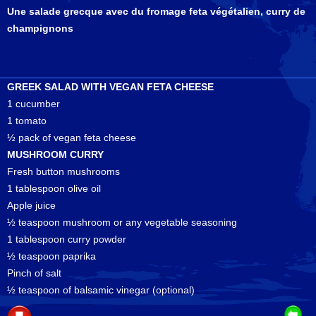
Une salade grecque avec du fromage feta végétalien, curry de
champignons
GREEK SALAD WITH VEGAN FETA CHEESE
1 cucumber
1 tomato
½ pack of vegan feta cheese
MUSHROOM CURRY
Fresh button mushrooms
1 tablespoon olive oil
Apple juice
½ teaspoon mushroom or any vegetable seasoning
1 tablespoon curry powder
½ teaspoon paprika
Pinch of salt
½ teaspoon of balsamic vinegar (optional)