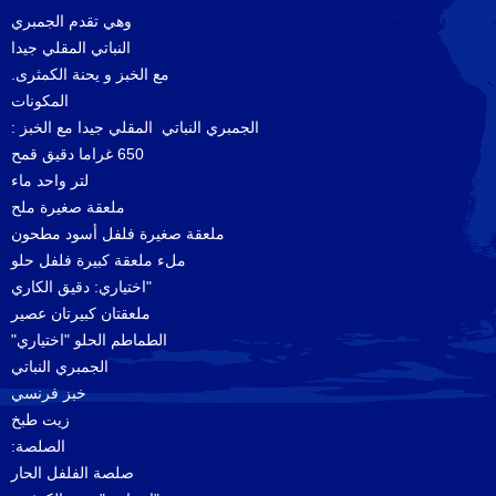
وهي تقدم الجمبري
النباتي المقلي جيدا
مع الخبز و يحنة الكمثرى.
المكونات
:
الجمبري النباتي المقلي جيدا مع الخبز
650 غراما دقيق قمح
لتر واحد ماء
ملعقة صغيرة ملح
ملعقة صغيرة فلفل أسود مطحون
ملء ملعقة كبيرة فلفل حلو
"اختياري: دقيق الكاري
ملعقتان كبيرتان عصير
الطماطم الحلو "اختياري"
الجمبري النباتي
خبز فرنسي
زيت طبخ
الصلصة:
صلصة الفلفل الحار