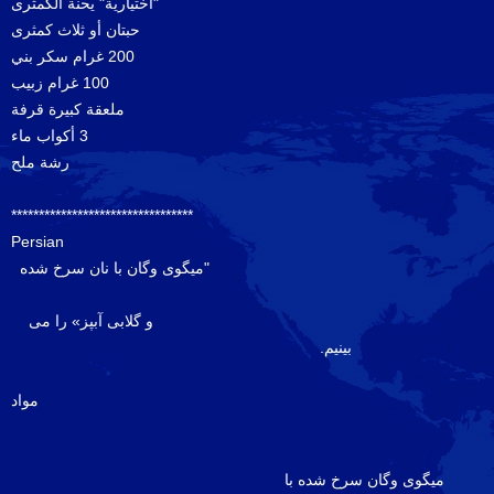
"اختيارية" يحنة الكمثرى
حبتان أو ثلاث كمثرى
200 غرام سكر بني
100 غرام زبيب
ملعقة كبيرة قرفة
3 أكواب ماء
رشة ملح
*********************************
Persian
"میگوی وگان با نان سرخ شده
و گلابی آبپز» را می
بینیم.
مواد
ولیه
میگوی وگان سرخ شده با