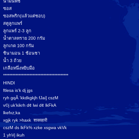
น้ำมันพืช
ซอส
ซอสพริก(แล้วแต่ชอบ)
สตูลูกแพร์
ลูกแพร์ 2-3 ลูก
น้ำตาลทราย 200 กรัม
ลูกเกด 100 กรัม
ชินามอน 1 ช้อนชา
น้ำ 3 ถ้วย
เกลือหนึ่งหยิบมือ
******************************************
HINDI
ftlesa is‘k dj jgs
ryh gqÃ ‘kkdkgkjh fJai] cszM
v©j uk‘kikrh d¢ lwi d¢ lkFkA
lkefxz;ka
xgjk ryk >haxk शाकाहारी
cszM ds lkFk% xzke xsgwa vkVk
1 yhVj ikuh