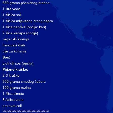
650 grama pšeničnog brašna
1 litra vode
1 žličica soli
1 žličica mljevenog crnog papra
1 žlica paprike (opcija: kari)
2 žlice kečapa (opcija)
veganski škampi
francuski kruh
ulje za kuhanje
Sos:
Ljuti čili sos (opcija)
Pirjane kruške:
2-3 kruške
200 grama smeđeg šećera
100 grama rozina
1 žlica cimeta
3 šalice vode
prstovet soli
*************************************