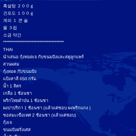
흑설탕 ２００ｇ
건포도 １００ｇ
계피 １ 큰 술
물 ３컵
소금 약간
****************************************
THAI
นำเสนอ กุ้งทอดเจ กับขนมปังและสตูลูกแพร์
สวนผสม
กุ้งทอด กับขนมปัง
แป้งสาลี 650 กรัม
น้ำ 1 ลิตร
เกลือ 1 ช้อนชา
พริกไทยดำป่น 1 ช้อนชา
ผงปาปริกา 1 ช้อนชา (แล้วแต่ชอบ:ผงพริกแกง )
ซอสมะเขือเทศ 2 ช้อนชา (แล้วแต่ชอบ)
กุ้งเจ
ขนมปังฝรั่งเศส