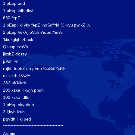
1 pEep ued
1 pEep ihlh dkyh
650 fepZ
1 pEepHkj yky fepZ ¼oSdfYid % lkyu pw.kZ ½
2 pEep VekVj pVuh ¼oSdfYid½
‘kkdkgkjh >haxk
Qzasp cxsVh
jlksbZ dk rsy
pVuh %
rh[kh fephZ dh pVuh ¼oSdfYid½
uk'kikrh LVw%
2&3 uk’kikrh
200 xzke Hkwjh phuh
100 xzke fdlfel
1 pEep nkyphuh
3 I;kyh ikuh
pqVdh Hkj ued
****************************************
Arabic