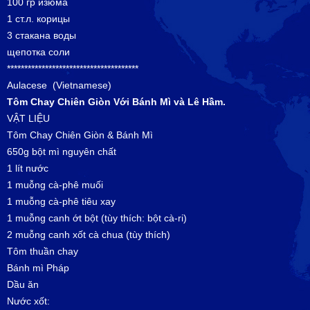
100 гр изюма
1 ст.л. корицы
3 стакана воды
щепотка соли
**************************************
Aulacese (Vietnamese)
Tôm Chay Chi
ên
Gi
òn
Với
B
ánh
M
ì và Lê Hầm.
VẬT LIỆU
Tôm Chay Chiên Giòn & Bánh Mì
650g bột mì nguyên chất
1 lít nước
1 muỗng cà-phê muối
1 muỗng cà-phê tiêu xay
1 muỗng canh ớt bột (tùy thích: bột cà-ri)
2 muỗng canh xốt cà chua (tùy thích)
Tôm thuần chay
Bánh mì Pháp
Dầu ăn
Nước xốt: