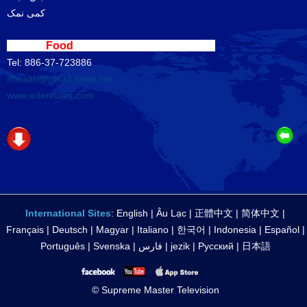
کمی نمک
Loving
Food
International Trading Corp.
Tel:
886-37-723886
ifhealth@ms32.hinet.net
www.edenrules.com
International Sites
:
English
|
Âu Lạc
|
正體中文
|
简体中文
|
Français
|
Deutsch
|
Magyar
|
Italiano
|
한국어
|
Indonesia
|
Español
|
Português
|
Svenska
|
فارس
|
jezik
|
Русский
|
日本語
© Supreme Master Television