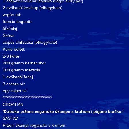
1 csapott evőkanál paprika (vagy: curry por)
2 evőkanál ketchup (elhagyható)
vegán rák
francia baguette
főzőolaj
Szósz:
csípős chiliszósz (elhagyható)
Körte befőtt:
2-3 körte
200 gramm barnacukor
100 gramm mazsola
1 evőkanál fahéj
3 csésze víz
egy csipet só
**********************************
CROATIAN
'Duboko pržene veganske škampe s kruhom i pirjane kruške.'
SASTAV
Prženi škampi veganske s kruhom