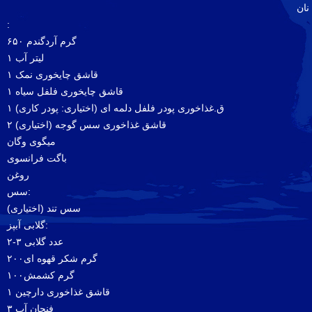
نان
:
۶۵۰ گرم آردگندم
۱ لیتر آب
۱ قاشق چایخوری نمک
۱ قاشق چایخوری فلفل سیاه
۱ ق.غذاخوری پودر فلفل دلمه ای (اختیاری: پودر کاری)
۲ قاشق غذاخوری سس گوجه (اختیاری)
میگوی وگان
باگت فرانسوی
روغن
سس:
سس تند (اختیاری)
گلابی آبپز:
۲-۳ عدد گلابی
۲۰۰گرم شکر قهوه ای
۱۰۰گرم کشمش
۱ قاشق غذاخوری دارچین
۳ فنجان آب