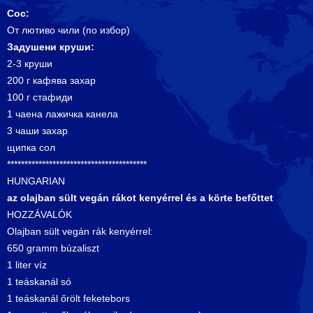
Сос:
От лютиво чили (по избор)
Задушени круши:
2-3 круши
200 г кафява захар
100 г стафиди
1 чаена лажичка канела
3 чаши захар
щипка сол
****************************************
HUNGARIAN
az olajban sült vegán rákot kenyérrel és a körte befőttet
HOZZÁVALÓK
Olajban sült vegán rák kenyérrel:
650 gramm búzaliszt
1 liter víz
1 teáskanál só
1 teáskanál őrölt feketebors