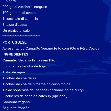
2-3 pere
200 gr. di zucchero integrale
100 grammi di uvette
1 cucchiaio di cannella
3 tazze d’acqua
Un pizzico di sale
******************************
PORTUGUESE
Apresentando Camarão Vegano Frito com Pão e Pêra Cozida.
INGREDIENTES
Camarão Vegano Frito com Pão:
650 gramas farinha de trigo
1 litro de água
1 colher de chá de sal
1 colher de chá de pimenta-do-reino moída
1 c.de sopa rasa de páprica (opcional: pó de curry)
2 colheres de sopa de catchup (opcional)
Camarão vegano
Baguette francês