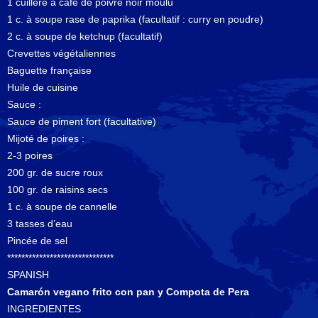
1 cuillère à café de poivre noir moulu
1 c. à soupe rase de paprika (facultatif : curry en poudre)
2 c. à soupe de ketchup (facultatif)
Crevettes végétaliennes
Baguette française
Huile de cuisine
Sauce :
Sauce de piment fort (facultative)
Mijoté de poires :
2-3 poires
200 gr. de sucre roux
100 gr. de raisins secs
1 c. à soupe de cannelle
3 tasses d’eau
Pincée de sel
******************************
SPANISH
Camarón vegano frito con pan y Compota de Pera
INGREDIENTES