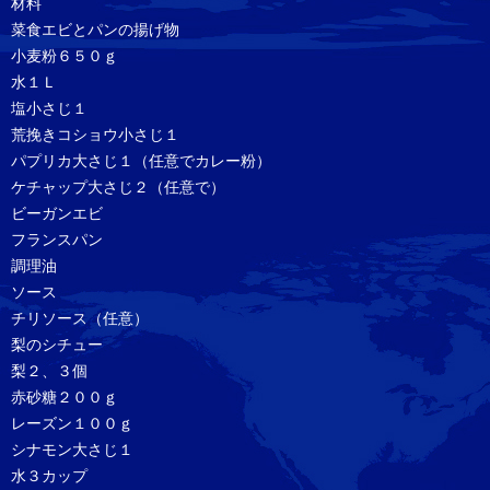
材料
菜食エビとパンの揚げ物
小麦粉６５０ｇ
水１Ｌ
塩小さじ１
荒挽きコショウ小さじ１
パプリカ大さじ１（任意でカレー粉）
ケチャップ大さじ２（任意で）
ビーガンエビ
フランスパン
調理油
ソース
チリソース（任意）
梨のシチュー
梨２、３個
赤砂糖２００ｇ
レーズン１００ｇ
シナモン大さじ１
水３カップ