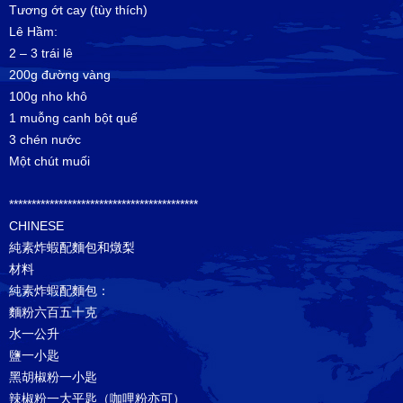
Tương ớt cay (tùy thích)
Lê Hầm:
2 – 3 trái lê
200g đường vàng
100g nho khô
1 muỗng canh bột quế
3 chén nước
Một chút muối
******************************************
CHINESE
純素炸蝦配麵包和燉梨
材料
純素炸蝦配麵包：
麵粉六百五十克
水一公升
鹽一小匙
黑胡椒粉一小匙
辣椒粉一大平匙（咖哩粉亦可）