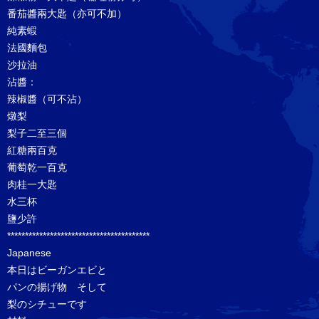
番茄醬兩大匙（亦可不加）
純素蝦
法國麵包
沙拉油
沾醬：
辣椒醬（可不沾）
燉梨
梨子二至三個
紅糖兩百克
葡萄乾一百克
肉桂一大匙
水三杯
鹽少許
****************************************
Japanese
本日はビーガンエビと
パンの揚げ物 そして
梨のシチューです