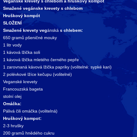
Vegánske krevety s chlebom a hruškový kompót
Smažené vegánske krevety s chlebom
Hruškový kompót
SLOŽENÍ
Smažené krevety veg
ánská
s chlebem:
650 gramů pšeničné mouky
1 litr vody
1 kávová lžička soli
1 kávová lžička mletého černého pepře
1 zarovnaná kávová lžička papriky (volitelné: sypké kari)
2 polévkové lžíce kečupu (volitelné)
Veganské krevety
Francouzská bageta
stolní olej
Omáčka:
Pálivá čili omáčka (volitelná)
Hruškový kompot:
2-3 hrušky
200 gramů hnědého cukru