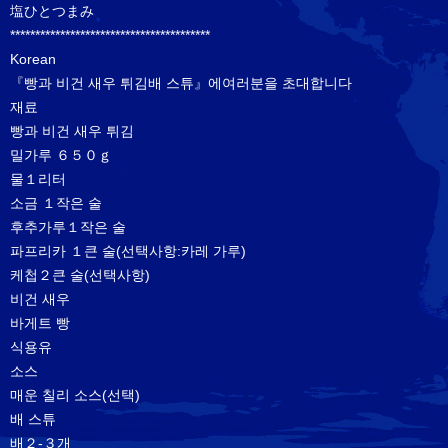
塩ひとつまみ
****************************************
Korean
『빵과 비건 새우 튀김배 스튜』에여러분을 초대합니다
재료
빵과 비건 새우 튀김
밀가루 ６５０ｇ
물１리터
소금 １작은 술
후추가루１작은 술
파프리카 １큰 술(선택사항:카레 가루)
케첩２큰 술(선택사항)
비건 새우
바게트 빵
식용유
소스
매운 칠리 소스(선택)
배 스튜
배２-３개