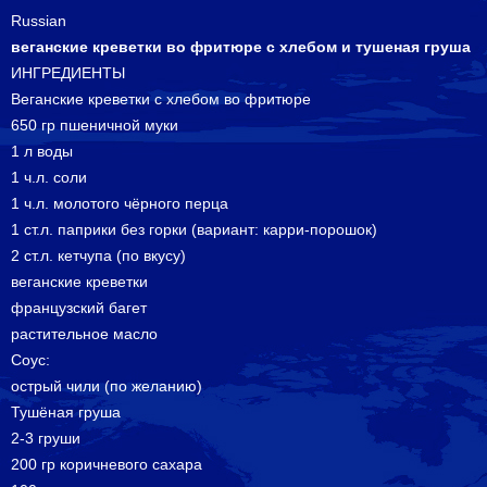
Russian
веганские креветки во фритюре с хлебом и тушеная груша
ИНГРЕДИЕНТЫ
Веганские креветки с хлебом во фритюре
650 гр пшеничной муки
1 л воды
1 ч.л. соли
1 ч.л. молотого чёрного перца
1 ст.л. паприки без горки (вариант: карри-порошок)
2 ст.л. кетчупа (по вкусу)
веганские креветки
французский багет
растительное масло
Соус:
острый чили (по желанию)
Тушёная груша
2-3 груши
200 гр коричневого сахара