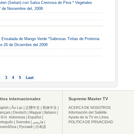
luten (Seitan) con Salsa Cremosa de Pera * Vegetales
7 de Noviembre del, 2008
y Ensalada de Mango Verde *Sabrosas Tiritas de Proteína
e 26 de Diciembre del 2008
2
3
4
5
Last
itios internacionales
Supreme Master TV
glish
|
Âu Lạc
|
正體中文
|
简体中文
|
ACERCA DE NOSOTROS
ançais
|
Deutsch
|
Magyar
|
Italiano
|
Información del Satélite
국어
Indonesia
|
Español
|
Ayuda de la TV en Línea
ortuguês
|
Svenska
|
فارسی
|
POLITICA DE PRIVACIDAD
lovenščina
|
Русский
|
日本語