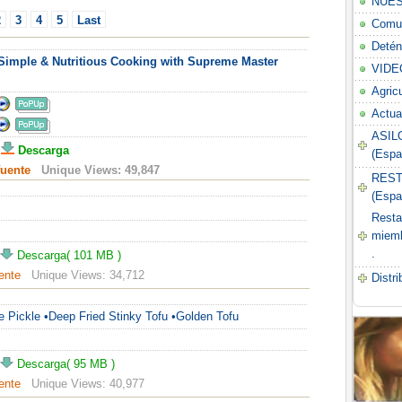
NUES
2
3
4
5
Last
Comun
Detén
: Simple & Nutritious Cooking with Supreme Master
VIDE
Agric
Actua
ASIL
Descarga
(Espa
fuente
Unique Views:
49,847
REST
(Espa
Resta
miemb
.
Descarga( 101 MB )
ente
Unique Views:
34,712
Distr
le Pickle •Deep Fried Stinky Tofu •Golden Tofu
Descarga( 95 MB )
ente
Unique Views:
40,977