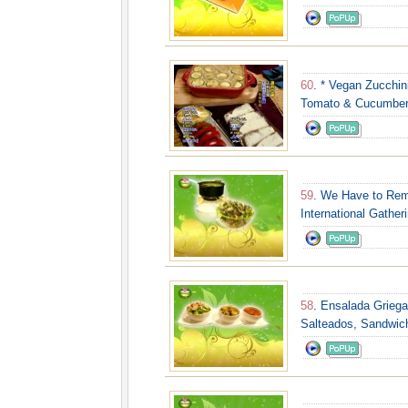
60
. * Vegan Zucchi
Tomato & Cucumber 
59
. We Have to Rem
International Gather
58
. Ensalada Grieg
Salteados, Sandwich