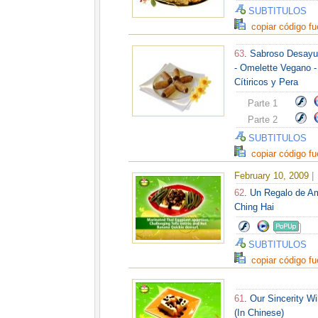
SUBTITULOS
copiar código fu
63
. Sabroso Desayu
- Omelette Vegano 
Cítiricos y Pera
Parte 1
Parte 2
SUBTITULOS
copiar código fu
February 10, 2009
|
62
. Un Regalo de Am
Ching Hai
SUBTITULOS
copiar código fu
61
. Our Sincerity W
(In Chinese)