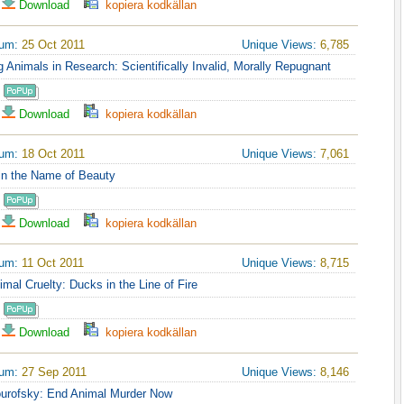
Download
kopiera kodkällan
tum:
25 Oct 2011
Unique Views:
6,785
ng Animals in Research: Scientifically Invalid, Morally Repugnant
Download
kopiera kodkällan
tum:
18 Oct 2011
Unique Views:
7,061
 in the Name of Beauty
Download
kopiera kodkällan
tum:
11 Oct 2011
Unique Views:
8,715
imal Cruelty: Ducks in the Line of Fire
Download
kopiera kodkällan
tum:
27 Sep 2011
Unique Views:
8,146
ourofsky: End Animal Murder Now