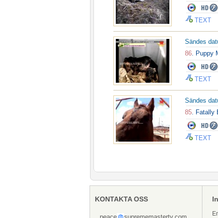
TEXT
Sändes da
86
. Puppy 
TEXT
Sändes da
85
. Fatally
TEXT
KONTAKTA OSS
I
En
peace
suprememastertv.com