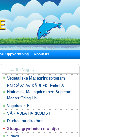
bal Uppvärmning
About us
;::: Bli Veg :::
Vegetariska Matlagningsprogram
EN GÅVA AV KÄRLEK: Enkel &
Näringsrik Matlagning med Supreme
Master Ching Hai
Vegetarisk Elit
VÅR ÄDLA HÄRKOMST
Djurkommunikatörer
Stoppa grymheten mot djur
Videos