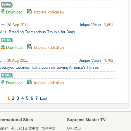
Download
kopiera kodkällan
tum:
20 Sep 2011
Unique Views:
6,891
Mills: Breeding Tremendous Trouble for Dogs
Download
kopiera kodkällan
tum:
30 Aug 2011
Unique Views:
4,791
 Betrayed Equines: Katia Louise's Saving America's Horses
Download
kopiera kodkällan
1
2
3
4
5
6
7
Last
nternational Sites
Supreme Master TV
glish
|
Âu Lạc
|
正體中文
|
简体中文
|
OM OSS