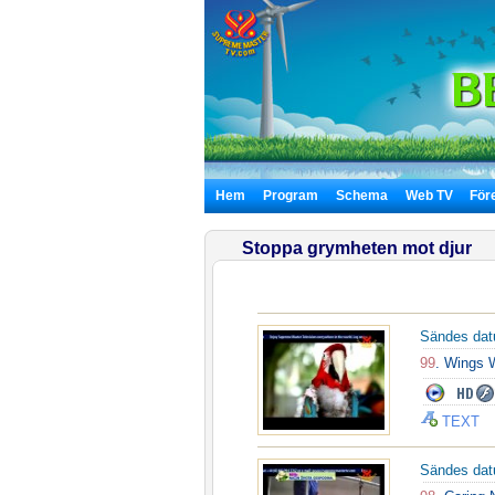
Hem
Program
Schema
Web TV
För
Stoppa grymheten mot djur
Sändes da
99
. Wings 
TEXT
Sändes da