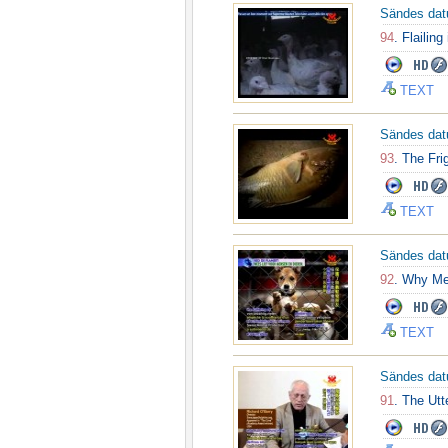
Sändes da
94
. Flailin
TEXT
Sändes da
93
. The Fri
TEXT
Sändes da
92
. Why Me
TEXT
Sändes da
91
. The Utt