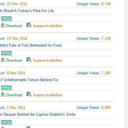
tum:
22 Nov 2011
Unique Views:
8,748
g in Blood:A Turkey's Plea For Life
Download
kopiera kodkällan
tum:
15 Nov 2011
Unique Views:
7,149
ghtful Fate of Fish Beheaded for Food
Download
kopiera kodkällan
tum:
8 Nov 2011
Unique Views:
7,190
? Unfathomable Torture Behind Fur
Download
kopiera kodkällan
tum:
1 Nov 2011
Unique Views:
6,989
er Despair Behind the Captive Dolphin’s Smile