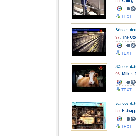
98
. Caring 
TEXT
Sändes da
97
. The Utt
TEXT
Sändes da
96
. Milk is
TEXT
Sändes da
95
. Kidnap
TEXT