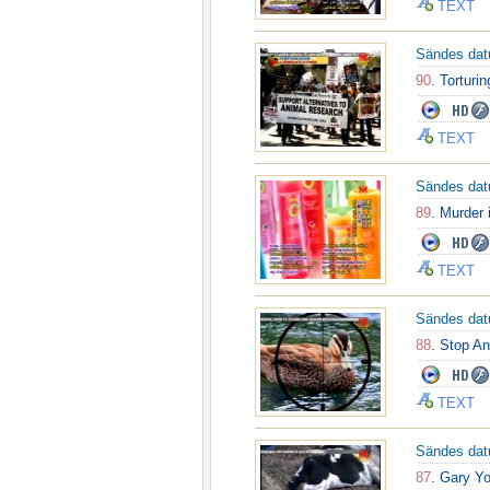
TEXT
Sändes da
90
. Torturi
TEXT
Sändes da
89
. Murder
TEXT
Sändes da
88
. Stop An
TEXT
Sändes da
87
. Gary Y