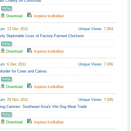
Not Cruelty on Christmas
Download
kopiera kodkällan
tum:
13 Dec 2011
Unique Views:
7,854
erly Deplorable Lives of Factory-Farmed Chickens
Download
kopiera kodkällan
tum:
6 Dec 2011
Unique Views:
7,006
 Murder for Cows and Calves
Download
kopiera kodkällan
tum:
29 Nov 2011
Unique Views:
7,045
ping Canines: Southeast Asia's Vile Dog Meat Trade
Download
kopiera kodkällan