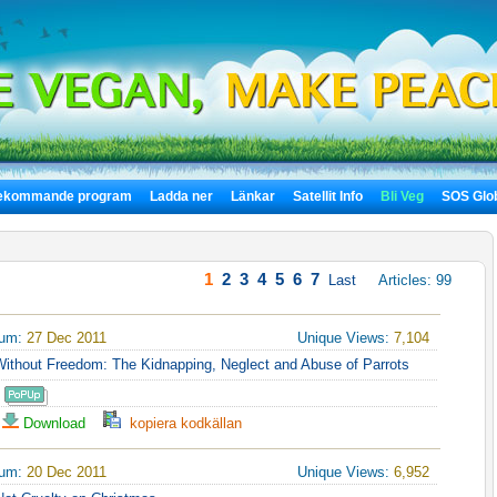
ekommande program
Ladda ner
Länkar
Satellit Info
Bli Veg
SOS Glo
1
2
3
4
5
6
7
Last
Articles: 99
tum:
27 Dec 2011
Unique Views:
7,104
Without Freedom: The Kidnapping, Neglect and Abuse of Parrots
Download
kopiera kodkällan
tum:
20 Dec 2011
Unique Views:
6,952