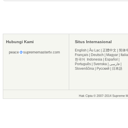
Hubungi Kami
Situs Internasional
English
|
Âu Lạc
|
正體中文
|
简体
peace
suprememastertv.com
Français
|
Deutsch
|
Magyar
|
Itali
한국어
Indonesia
|
Español
|
Português
|
Svenska
|
فارسی
|
Slovenščina
|
Русский
|
日本語
Hak Cipta © 2007-2014 Supreme Ma