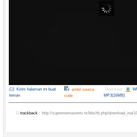
Kirim halaman ini buat
Download:
WM
ambil source
teman
MP3(16MB)
code
trackback :
http://suprememastertv.tv/bbs/tb.php/download_ina/1