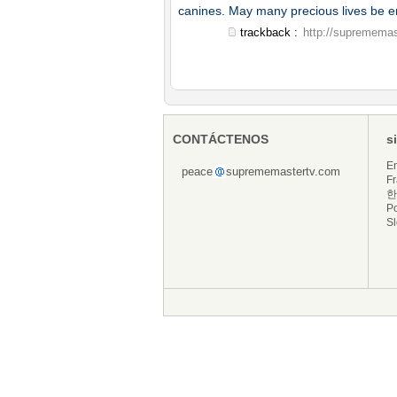
canines. May many precious lives be 
trackback :
http://suprememas
CONTÁCTENOS
s
En
peace
suprememastertv.com
Fr
한
P
S