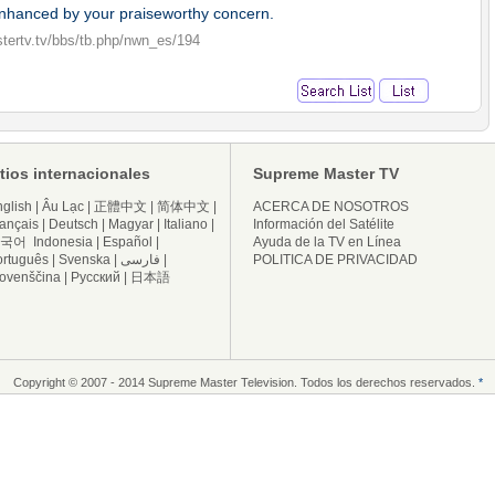
enhanced by your praiseworthy concern.
tertv.tv/bbs/tb.php/nwn_es/194
itios internacionales
Supreme Master TV
glish
|
Âu Lạc
|
正體中文
|
简体中文
|
ACERCA DE NOSOTROS
ançais
|
Deutsch
|
Magyar
|
Italiano
|
Información del Satélite
국어
Indonesia
|
Español
|
Ayuda de la TV en Línea
ortuguês
|
Svenska
|
فارسی
|
POLITICA DE PRIVACIDAD
lovenščina
|
Русский
|
日本語
Copyright © 2007 - 2014 Supreme Master Television. Todos los derechos reservados.
*