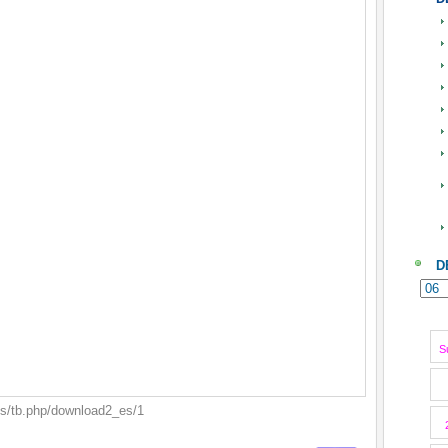
D
S
bs/tb.php/download2_es/1