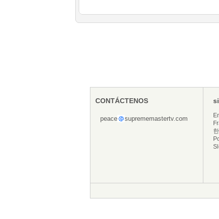
CONTÁCTENOS
s
En
peace
suprememastertv.com
Fr
한
P
S