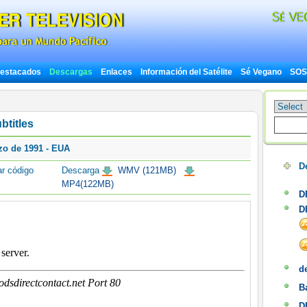
estacados
Descargas
Enlaces
Información del Satélite
Sé Vegano
SOS 
btitles
zo de 1991 - EUA
D
r código
Descarga
WMV (121MB)
MP4(122MB)
D
D
d
Ba
D