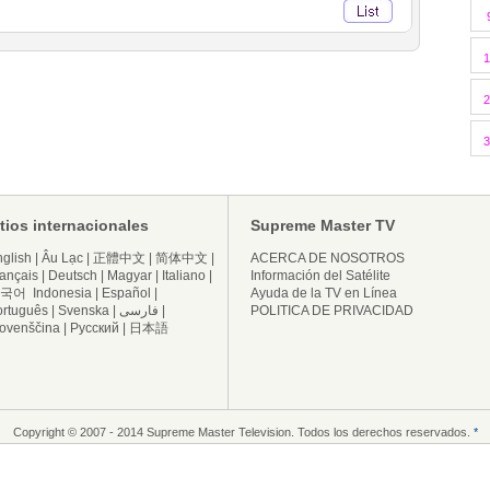
1
2
3
itios internacionales
Supreme Master TV
glish
|
Âu Lạc
|
正體中文
|
简体中文
|
ACERCA DE NOSOTROS
ançais
|
Deutsch
|
Magyar
|
Italiano
|
Información del Satélite
국어
Indonesia
|
Español
|
Ayuda de la TV en Línea
ortuguês
|
Svenska
|
فارسی
|
POLITICA DE PRIVACIDAD
lovenščina
|
Русский
|
日本語
Copyright © 2007 - 2014 Supreme Master Television. Todos los derechos reservados.
*